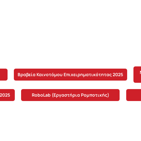
RoboLab
Days 2025
... Comp
Hackathon
Βραβεία Καινοτόμου Επιχειρηματικότητας 2025
 2025
RoboLab (Εργαστήρια Ρομποτικής)