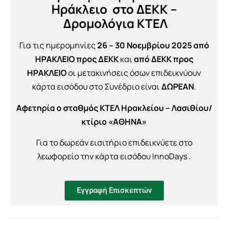
Ηράκλειο στο ΔΕΚΚ –
Δρομολόγια ΚΤΕΛ
Για τις ημερομηνίες
26 – 30
Νοεμβρίου 2025
από
ΗΡΑΚΛΕΙΟ προς ΔΕΚΚ
και
από ΔΕΚΚ προς
ΗΡΑΚΛΕΙΟ
οι μετακινήσεις όσων επιδεικνύουν
κάρτα εισόδου στο Συνέδριο είναι
ΔΩΡΕΑΝ
.
Αφετηρία ο σταθμός ΚΤΕΛ Ηρακλείου – Λασιθίου/
κτίριο «ΑΘΗΝΑ»
Για το δωρεάν εισιτήριο επιδεικνύετε στο
λεωφορείο την κάρτα εισόδου InnoDays .
Εγγραφή Επισκεπτών